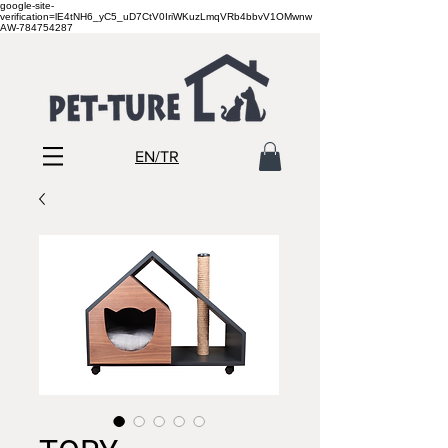
google-site-
verification=lE4tNH6_yC5_uD7CtV0IriWKuzLmqVRb4bbvV1OMwnw
AW-784754287
EN/TR