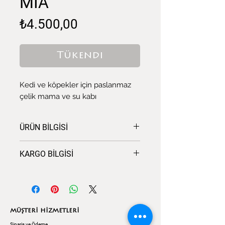
MIA
Fiyat
₺4.500,00
Tükendi
Kedi ve köpekler için paslanmaz
çelik mama ve su kabı
ÜRÜN BİLGİSİ
Ebat: 36 x 20 cm y: 13 cm
KARGO BİLGİSİ
Malzemeler: Mdflam kaplama ve
statik fırın boyalı metal profil.
Siparişiniz
YURTİÇİ KARGO
Paslanmaz çelik kaplar dahil.
tarafından ücretsiz olarak
verilmektedir. Siparişleriniz tescilli
teslimat adresinize
10 (on) gün
MÜŞTERİ HİZMETLERİ
içinde gönderilecektir. Sipariş
Sipariş ve Ödeme