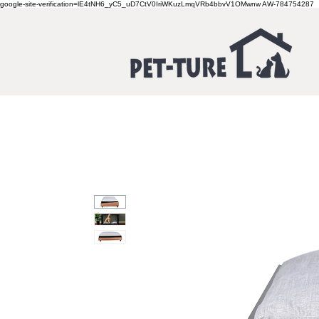
google-site-verification=lE4tNH6_yC5_uD7CtV0IriWKuzLmqVRb4bbvV1OMwnw
AW-784754287