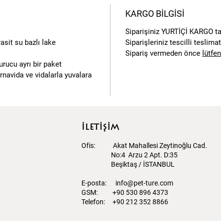
KARGO BİLGİSİ
Siparişiniz
YURTİÇİ KARGO
ta
sit su bazlı lake
Siparişleriniz tescilli teslim
Sipariş vermeden önce
lütfen
urucu ayrı bir paket
ornavida ve vidalarla yuvalara
İLETİŞİM
Ofis: Akat Mahallesi Zeytinoğlu Cad.
No:4 Arzu 2 Apt. D:35
Beşiktaş / İSTANBUL​
E-posta:
info@pet-ture.com
GSM: +90 530 896 4373
Telefon: +90 212 352 8866