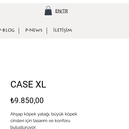
EN/TR
P-BLOG
P-NEWS
İLETİŞİM
CASE XL
Fiyat
₺9.850,00
Ahşap köpek yatağı, büyük köpek
cinsleri için tasarım ve konforu
buluşturuyor.