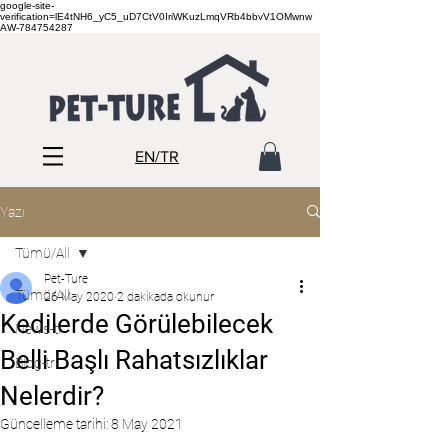
google-site-
verification=lE4tNH6_yC5_uD7CtV0IriWKuzLmqVRb4bbvV1OMwnw
AW-784754287
EN/TR
Yazı
Tümü/All
Pet-Ture
Tümü/All
26 May 2020
2 dakikada okunur
Kedilerde Görülebilecek
News-tr
Belli Başlı Rahatsızlıklar
Blog-tr
Nelerdir?
Güncelleme tarihi:
8 May 2021